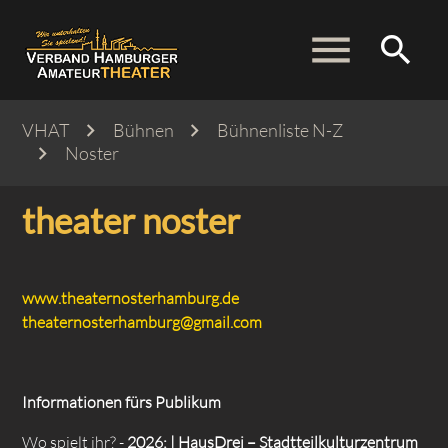
menu
search
VHAT
Bühnen
Bühnenliste N-Z
Noster
Suchbegriffe
SUCHEN
theater noster
www.theaternosterhamburg.de
theaternosterhamburg@gmail.com
Informationen fürs Publikum
Wo spielt ihr? -
2026: | HausDrei – Stadtteilkulturzentrum