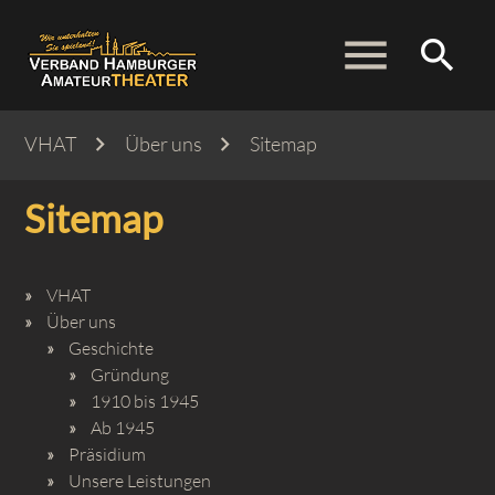
menu
search
VHAT
Über uns
Sitemap
Suchbegriffe
SUCHEN
Sitemap
VHAT
Über uns
Geschichte
Gründung
1910 bis 1945
Ab 1945
Präsidium
Unsere Leistungen