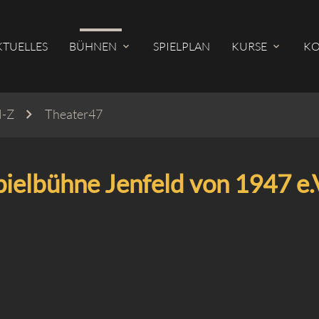
KTUELLES
BÜHNEN
SPIELPLAN
KURSE
KO
N-Z
Theater47
hbegriffe
SUCH
pielbühne Jenfeld von 1947 e.