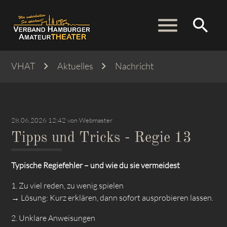
menu
search
VHAT
Aktuelles
Nachricht
Suchbegriffe
SUCHEN
28.06.2026 12:42
von Webmaster
Tipps und Tricks - Regie 13
Typische Regiefehler – und wie du sie vermeidest
1. Zu viel reden, zu wenig spielen
→ Lösung: Kurz erklären, dann sofort ausprobieren lassen.
2. Unklare Anweisungen