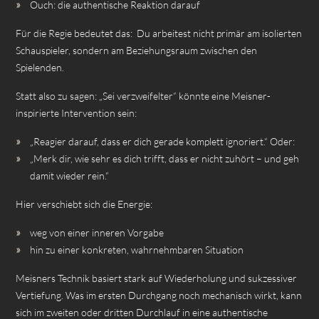
Ouch: die authentische Reaktion darauf
Für die Regie bedeutet das: Du arbeitest nicht primär am isolierten
Schauspieler, sondern am Beziehungsraum zwischen den
Spielenden.
Statt also zu sagen: „Sei verzweifelter“ könnte eine Meisner-
inspirierte Intervention sein:
„Reagier darauf, dass er dich gerade komplett ignoriert.“ Oder:
„Merk dir, wie sehr es dich trifft, dass er nicht zuhört – und geh
damit wieder rein.“
Hier verschiebt sich die Energie:
weg von einer inneren Vorgabe
hin zu einer konkreten, wahrnehmbaren Situation
Meisners Technik basiert stark auf Wiederholung und sukzessiver
Vertiefung. Was im ersten Durchgang noch mechanisch wirkt, kann
sich im zweiten oder dritten Durchlauf in eine authentische